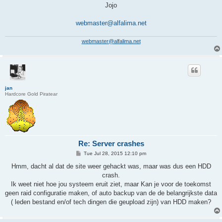
Jojo
webmaster@alfalima.net
webmaster@alfalima.net
jan
Hardcore Gold Piratear
Re: Server crashes
P
Tue Jul 28, 2015 12:10 pm
o
s
Hmm, dacht al dat de site weer gehackt was, maar was dus een HDD
t
crash.
Ik weet niet hoe jou systeem eruit ziet, maar Kan je voor de toekomst
geen raid configuratie maken, of auto backup van de de belangrijkste data
( leden bestand en/of tech dingen die geupload zijn) van HDD maken?