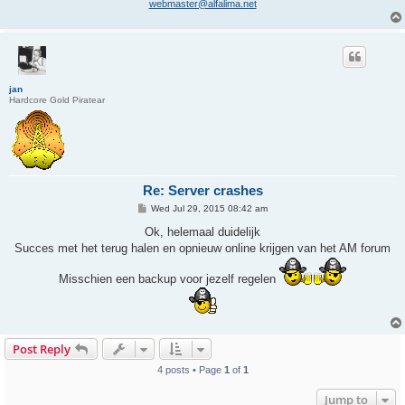
webmaster@alfalima.net
jan
Hardcore Gold Piratear
Re: Server crashes
P
Wed Jul 29, 2015 08:42 am
o
s
Ok, helemaal duidelijk
t
Succes met het terug halen en opnieuw online krijgen van het AM forum
Misschien een backup voor jezelf regelen
Post Reply
4 posts • Page
1
of
1
Jump to