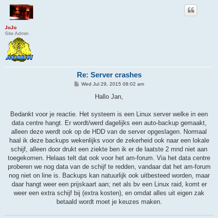
JoJo
Site Admin
Re: Server crashes
P
Wed Jul 29, 2015 08:02 am
o
s
Hallo Jan,
t
Bedankt voor je reactie. Het systeem is een Linux server welke in een
data centre hangt. Er wordt/werd dagelijks een auto-backup gemaakt,
alleen deze werdt ook op de HDD van de server opgeslagen. Normaal
haal ik deze backups wekenlijks voor de zekerheid ook naar een lokale
schijf, alleen door drukt een ziekte ben ik er de laatste 2 mnd niet aan
toegekomen. Helaas telt dat ook voor het am-forum. Via het data centre
proberen we nog data van de schijf te redden, vandaar dat het am-forum
nog niet on line is. Backups kan natuurlijk ook uitbesteed worden, maar
daar hangt weer een prijskaart aan; net als bv een Linux raid, komt er
weer een extra schijf bij (extra kosten), en omdat alles uit eigen zak
betaald wordt moet je keuzes maken.