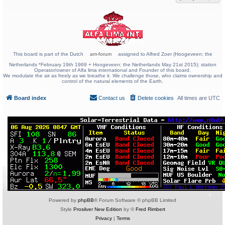
This board is part of the Dutch
am-forum
assigned to Alfred Zoer (Hoogeveen; the
Netherlands *February 19th 1969 + Hoogeveen; the Netherlands May 21st 2015); station
Operator/owner of Alfa lima international and Founder of this board.
We modulate the air as freely as we breathe it. We challenge those, who claims ownership and
control of the natural elements of the Earth.
Board index
Contact us
Delete cookies
All times are
UTC
Powered by
phpBB
® Forum Software © phpBB Limited
Style
Prosilver New Edition
by ©
Fred Rimbert
Privacy
|
Terms