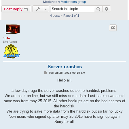
Moderator:
Moderators group
Search
Advanced s
Post Reply
4 posts • Page
1
of
1
JoJo
Site Admin
Server crashes
P
Tue Jul 28, 2015 09:15 am
o
s
Hello all,
t
a few days ago the server crashes du some harddisk problems.
We are back on line; but we still miss some data. Last backup we could
save was from may 25 2015. All other backups are on the bad sectors of
the harddisk.
We are trying to save more data from the harddisk but so far no lucky
New users who signed up after may 25 2015 have to sign up again.
Sorry for all.